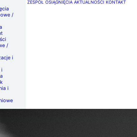
ZESPÓŁ
OSIĄGNIĘCIA
AKTUALNOŚCI
KONTAKT
jęcia
lowe /
a
nt
ści
we /
acje i
 i
ra
k
ia i
niowe