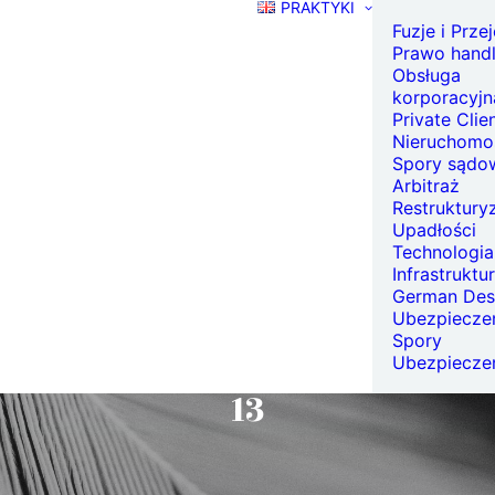
PRAKTYKI
Fuzje i Prze
Prawo hand
Obsługa
korporacyjn
Private Clie
Nieruchomo
Spory sądo
Arbitraż
Restrukturyz
Upadłości
Technologia
Infrastruktu
German Des
Ubezpieczen
Spory
Case Study Nieruchomości
|
2025-03-20
|
1 Minuta
Ubezpiecze
13